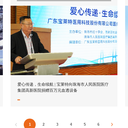
爱心传递，生命续航 | 宝莱特向珠海市人民医院医疗
集团高新医院捐赠百万元血透设备
1
2
3
4
5
6