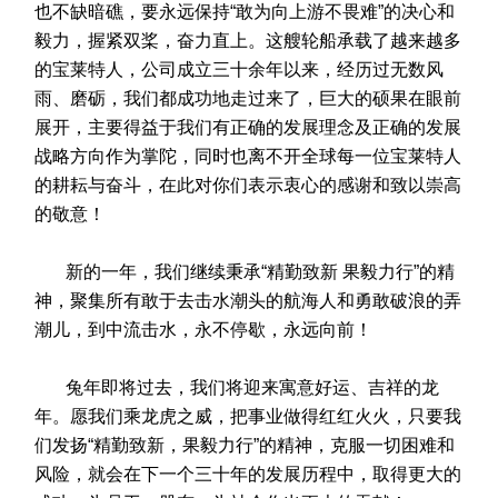
也不缺暗礁，要永远保持“敢为向上游不畏难”的决心和
毅力，握紧双桨，奋力直上。这艘轮船承载了越来越多
的宝莱特人，公司成立三十余年以来，经历过无数风
雨、磨砺，我们都成功地走过来了，巨大的硕果在眼前
展开，主要得益于我们有正确的发展理念及正确的发展
战略方向作为掌陀，同时也离不开全球每一位宝莱特人
的耕耘与奋斗，在此对你们表示衷心的感谢和致以崇高
的敬意！
新的一年，我们继续秉承“精勤致新 果毅力行”的精
神，聚集所有敢于去击水潮头的航海人和勇敢破浪的弄
潮儿，到中流击水，永不停歇，永远向前！
兔年即将过去，我们将迎来寓意好运、吉祥的龙
年。愿我们乘龙虎之威，把事业做得红红火火，只要我
们发扬“精勤致新，果毅力行”的精神，克服一切困难和
风险，就会在下一个三十年的发展历程中，取得更大的