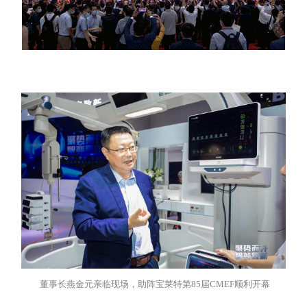
董事长燕金元亲临现场，助阵宝莱特第85届CMEF顺利开幕