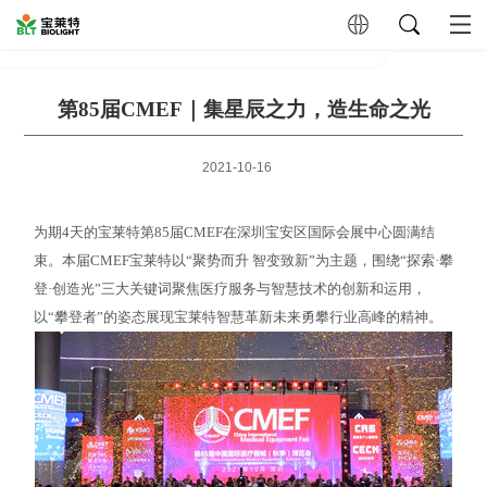
第85届CMEF｜集星辰之力，造生命之光
2021-10-16
为期4天的宝莱特第85届CMEF在深圳宝安区国际会展中心圆满结
束。本届CMEF宝莱特以“聚势而升 智变致新”为主题，围绕“探索·攀
登·创造光”三大关键词聚焦医疗服务与智慧技术的创新和运用，
以“攀登者”的姿态展现宝莱特智慧革新未来勇攀行业高峰的精神。