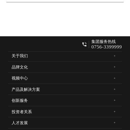
合作目标，取得了历史性突破！尽管会议在开展初期困难重重，但
合作伙伴们仍排除万难，奔赴与宝莱特之约，在线下紧密相连，共
同怀揣着一个的目标携手前行。12月中旬，宝莱特举行第二场2023
年合作洽谈会，届时将邀请更多意向伙伴莅临，共谋发展大计，共
赢市场新战绩！
2023年，宝莱特将以更合理的营销政策、更值得信赖的产品与服务
质量、更多元的品牌战略，为实现双赢提供坚实的助推力，与合作
伙伴一同再创行业辉煌！
集团服务热线
0756-3399999
关于我们