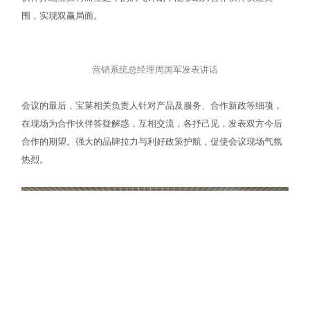
深耕“重症先锋 肾科龙头”的决心。“2023年，是宝莱特蜕变立新的
一年，我们将力争在新一轮变革中占领高地，夯实领跑优势，在三
十而立之年，自强不息，迎势而上。”
董事长燕金元致辞
随后，营销系统总经理周国军在会议上对2023年合作政策进行详细
解读，同时从创新成果、辅助政策等方面深入透析，全方位向莅临
伙伴介绍宝莱特而立之年的腾飞计划，能够助力合作伙伴快速突
围，实现双赢局面。
营销系统总经理周国军发表讲话
会议的最后，宝莱相关负责人针对产品及服务、合作新政等细项，
在现场为合作伙伴答疑解惑，互相交流，各抒己见，发表双方今后
合作的期望。强大的品牌拉力与利好政策护航，促使会议现场气氛