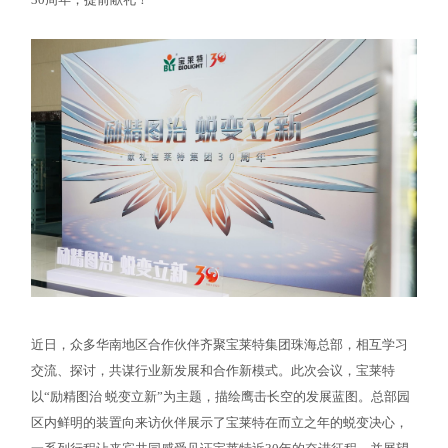
近日，众多华南地区合作伙伴齐聚宝莱特集团珠海总部，相互学习
交流、探讨，共谋行业新发展和合作新模式。此次会议，宝莱特
以“励精图治 蜕变立新”为主题，描绘鹰击长空的发展蓝图。总部园
区内鲜明的装置向来访伙伴展示了宝莱特在而立之年的蜕变决心，