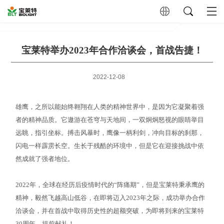
宝莱特举办2023年合作洽谈会，首战告捷！
2022-12-08
雄鹰，之所以能始终翱翔在人类的精神世界中，是因为它凝聚着强
者的精神品质。它遨游在苍穹与天地间，一双炯炯怒视的眼睛举目
远眺，指引坐标。搏击风暴时，鹰像一柄利剑，冲向目标的刹那，
闪电一样霹雳长空。生长于残酷的环境中，但是它在迎接挑战中依
然成就了强者地位。
2022年，全球在经历后疫情时代的“阵痛期”，但是宝莱特秉承鹰的
精神，毅然飞越高山低谷，在即将迈入2023年之际，成功举办合作
洽谈会，并在首战中取得历史性的超额突破，为即将到来的宝莱特
30周年，提前献礼！